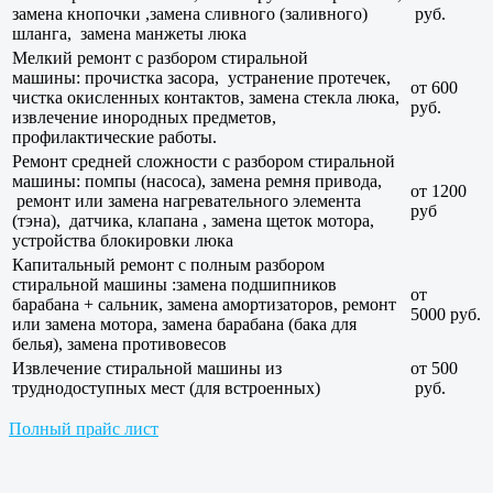
замена кнопочки ,замена сливного (заливного)
руб.
шланга, замена манжеты люка
Мелкий ремонт с разбором стиральной
машины: прочистка засора, устранение протечек,
от 600
чистка окисленных контактов, замена стекла люка,
руб.
извлечение инородных предметов,
профилактические работы.
Ремонт средней сложности с разбором стиральной
машины: помпы (насоса), замена ремня привода,
от 1200
ремонт или замена нагревательного элемента
руб
(тэна), датчика, клапана , замена щеток мотора,
устройства блокировки люка
Капитальный ремонт с полным разбором
стиральной машины :замена подшипников
от
барабана + сальник, замена амортизаторов, ремонт
5000 руб.
или замена мотора, замена барабана (бака для
белья), замена противовесов
Извлечение стиральной машины из
от 500
труднодоступных мест (для встроенных)
руб.
Полный прайс лист