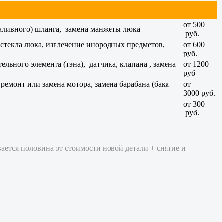
от 500
(заливного) шланга, замена манжеты люка
руб.
 стекла люка, извлечение инородных предметов,
от 600
руб.
льного элемента (тэна), датчика, клапана , замена
от 1200
руб
емонт или замена мотора, замена барабана (бака
от
3000 руб.
от 300
руб.
вается половина от стоимости новой детали + снятие и